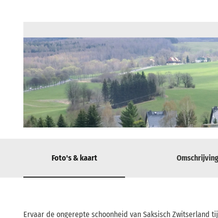
© Kurgesellschaft Bad Gottleuba-Berggießhübel mbH | AI-geoptimaliseerd |
CC-BY-SA
Foto's & kaart
Omschrijvin
Ervaar de ongerepte schoonheid van Saksisch Zwitserland tij