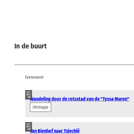
In de buurt
Evenement
CC-
BY-
SA
Wandeling door de rotsstad van de "Tyssa Muren"
Uitstapje
CC-
BY-
SA
Van Bienhof naar Tsjechië