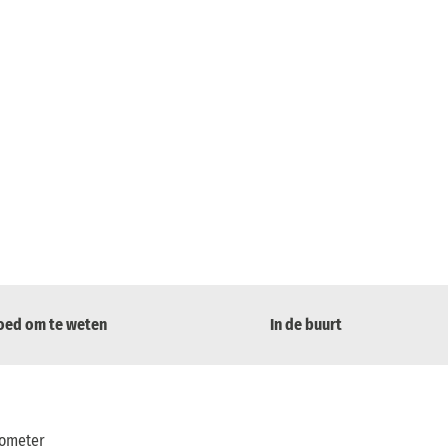
oed om te weten
In de buurt
lometer