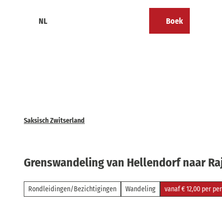
T
o
NL
Boek
Calendar
Bookmark
Zoeken
Menu
c
lijst
o
n
t
e
n
t
Saksisch Zwitserland
Grenswandeling van Hellendorf naar Ra
Rondleidingen/Bezichtigingen
Wandeling
vanaf € 12,00 per pe