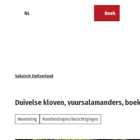
T
o
NL
Boek
Calendar
Bookmark
Zoeken
Menu
c
lijst
o
n
t
e
n
t
Saksisch Zwitserland
Duivelse kloven, vuursalamanders, boe
Wandeling
Rondleidingen/Bezichtigingen