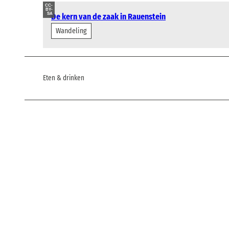
CC-
BY-
SA
De kern van de zaak in Rauenstein
Wandeling
Eten & drinken