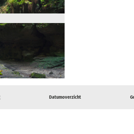
g
Datumoverzicht
G