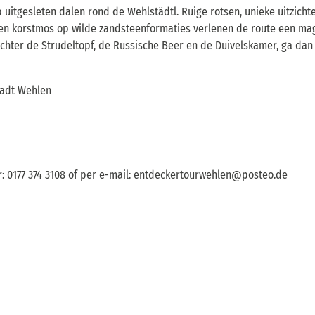
 uitgesleten dalen rond de Wehlstädtl. Ruige rotsen, unieke uitzichte
s en korstmos op wilde zandsteenformaties verlenen de route een ma
 achter de Strudeltopf, de Russische Beer en de Duivelskamer, ga dan
tadt Wehlen
r: 0177 374 3108 of per e-mail: entdeckertourwehlen@posteo.de