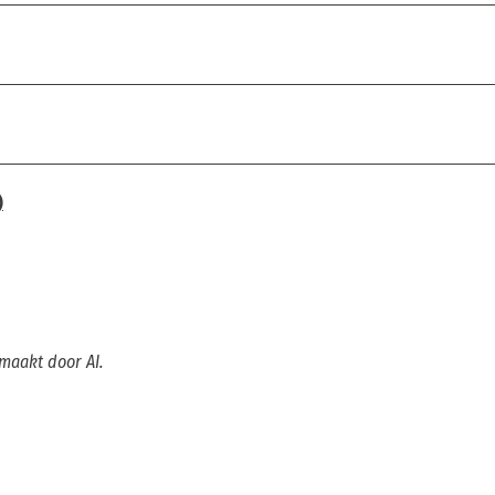
)
emaakt door AI.