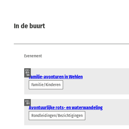
In de buurt
Evenement
CC-
BY-
SA
Familie-avonturen in Wehlen
Familie/Kinderen
CC-
BY
Avontuurlijke rots- en waterwandeling
Rondleidingen/Bezichtigingen