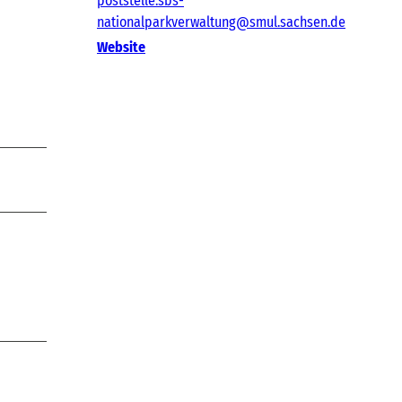
poststelle.sbs-
nationalparkverwaltung@smul.sachsen.de
Website