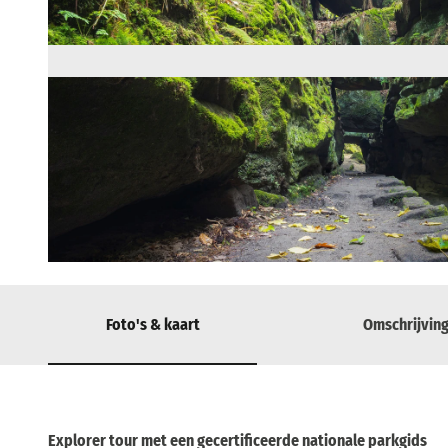
© via
www.saechsische-schweiz.de
, Philipp Zieger |
CC-BY
Foto's & kaart
Omschrijvin
Explorer tour met een gecertificeerde nationale parkgids