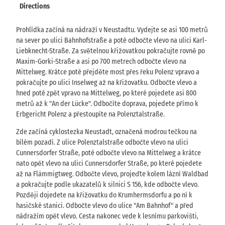
Directions
Prohlídka začíná na nádraží v Neustadtu. Vydejte se asi 100 metrů
na sever po ulici Bahnhofstraße a poté odbočte vlevo na ulici Karl-
Liebknecht-Straße. Za světelnou křižovatkou pokračujte rovně po
Maxim-Gorki-Straße a asi po 700 metrech odbočte vlevo na
Mittelweg. Krátce poté přejděte most přes řeku Polenz vpravo a
pokračujte po ulici Inselweg až na křižovatku. Odbočte vlevo a
hned poté zpět vpravo na Mittelweg, po které pojedete asi 800
metrů až k "An der Lücke". Odbočíte doprava, pojedete přímo k
Erbgericht Polenz a přestoupíte na Polenztalstraße.
Zde začíná cyklostezka Neustadt, označená modrou tečkou na
bílém pozadí. Z ulice Polenztalstraße odbočte vlevo na ulici
Cunnersdorfer Straße, poté odbočte vlevo na Mittelweg a krátce
nato opět vlevo na ulici Cunnersdorfer Straße, po které pojedete
až na Flämmigtweg. Odbočte vlevo, projeďte kolem lázní Waldbad
a pokračujte podle ukazatelů k silnici S 156, kde odbočte vlevo.
Později dojedete na křižovatku do Krumhermsdorfu a po ní k
hasičské stanici. Odbočte vlevo do ulice "Am Bahnhof" a před
nádražím opět vlevo. Cesta nakonec vede k lesnímu parkovišti,