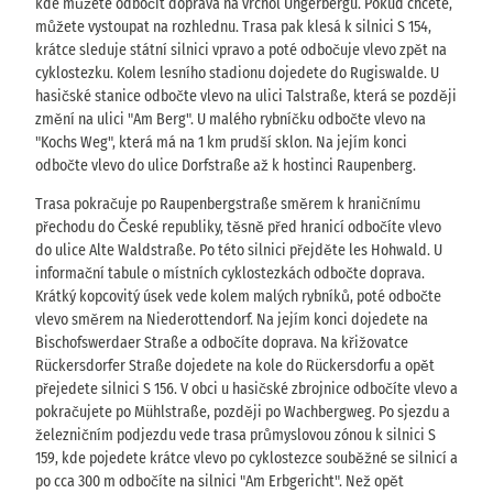
kde můžete odbočit doprava na vrchol Ungerbergu. Pokud chcete,
můžete vystoupat na rozhlednu. Trasa pak klesá k silnici S 154,
krátce sleduje státní silnici vpravo a poté odbočuje vlevo zpět na
cyklostezku. Kolem lesního stadionu dojedete do Rugiswalde. U
hasičské stanice odbočte vlevo na ulici Talstraße, která se později
změní na ulici "Am Berg". U malého rybníčku odbočte vlevo na
"Kochs Weg", která má na 1 km prudší sklon. Na jejím konci
odbočte vlevo do ulice Dorfstraße až k hostinci Raupenberg.
Trasa pokračuje po Raupenbergstraße směrem k hraničnímu
přechodu do České republiky, těsně před hranicí odbočíte vlevo
do ulice Alte Waldstraße. Po této silnici přejděte les Hohwald. U
informační tabule o místních cyklostezkách odbočte doprava.
Krátký kopcovitý úsek vede kolem malých rybníků, poté odbočte
vlevo směrem na Niederottendorf. Na jejím konci dojedete na
Bischofswerdaer Straße a odbočíte doprava. Na křižovatce
Rückersdorfer Straße dojedete na kole do Rückersdorfu a opět
přejedete silnici S 156. V obci u hasičské zbrojnice odbočíte vlevo a
pokračujete po Mühlstraße, později po Wachbergweg. Po sjezdu a
železničním podjezdu vede trasa průmyslovou zónou k silnici S
159, kde pojedete krátce vlevo po cyklostezce souběžné se silnicí a
po cca 300 m odbočíte na silnici "Am Erbgericht". Než opět