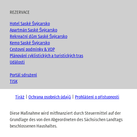
REZERVACE
Hotel Saské Švýcarsko
Apartmán Saské Švýcarsko
Rekreační dům Saské Švýcarsko
Kemp Saské Švýcarsko
Cestovní podmínky & VOP
Plánování cyklistických a turistických tras
Události
Portál sdružení
TISK
Tiráž
Ochrana osobních údajů
Prohlášení o přístupnosti
Diese Maßnahme wird mitfinanziert durch Steuermittel auf der
Grundlage des von den Abgeordneten des Sächsischen Landtags
beschlossenen Haushaltes.