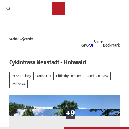
T
CZ
o
Bookmark
Search
Menu
c
list
o
n
t
e
Saské Švýcarsko
Share
n
GPX
PDF
Bookmark
t
Cyklotrasa Neustadt - Hohwald
39.62 km long
Round trip
Difficulty: medium
Condition: easy
Cyklistika