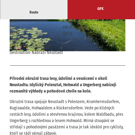
GPX
Route
3:00 h
39.62 km
© Sarah Haut, Tourismusverband Sächsische S
© Sarah Haut, Tourismusverband Sächsische S
610 m
610 m
chweiz
chweiz
317 m
525 m
208 m
Start: Nádraží Neustadt
Destination: Nádraží Neustadt
© Sarah Haut, Tourismusverband Sächsische Schweiz
Přírodní okružní trasa lesy, údolími a vesnicemi v okolí
Neustadtu. Idylický Polenztal, Hohwald a Ungerberg nabízejí
rozmanité výhledy a pohodové chvíle na kole.
Okružní trasa spojuje Neustadt s Polenzem, Krumhermsdorfem,
Rugiswalde, Hohwaldem a Rückersdorfem. Vede po klidných
cestách lesy, údolími a otevřenou krajinou, kolem Waldbadu, přes
Ungerberg s rozhlednou a lesem Hohwald. Mírná stoupání se
střídají s pohodovými pasážemi a trasa je tak ideální pro cyklisty,
kteří se rádi věnují zábavě.