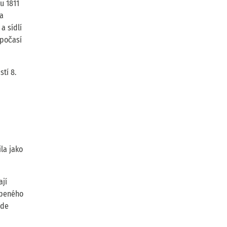
u 1811
Za
a sídlí
 počasí
tí 8.
la jako
ají
obeného
ede