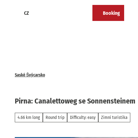
T
o
CZ
Booking
Calendar
Bookmark
Search
Menu
c
list
o
n
t
e
n
t
Saské Švýcarsko
Pirna: Canalettoweg se Sonnensteinem
4.66 km long
Round trip
Difficulty: easy
Zimní turistika