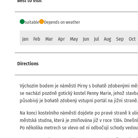
Best to visit
suitable
Depends on weather
Jan
Feb
Mar
Apr
May
Jun
Jul
Aug
Sep
Oct
Directions
Výchozím bodem je náměstí Pirny s bohatě zdobenými měšťa
se nachází pozdně gotický kostel Panny Marie, jehož stavb
působivý je bohatě zdobený vstupní portál na jižní straně.
Na konci kostelního náměstí dojdete po pravé straně k uli
městská studna, která je zmiňována již v roce 1384. Dnešn
Po několika metrech se vlevo od ní odbočují schody vedou