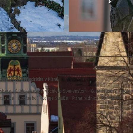
4.66 km
79 m
165 m
© Philipp Zieger, Tourismusverband Sächsische Schweiz
ara Davida Friedricha v Pirně
oßberg - Schlosstreppe - Schloss Sonnenstein - Canalettoweg - Maler
raße - Klosterhof - Lange Straße - Pirna radnice/ Am Markt