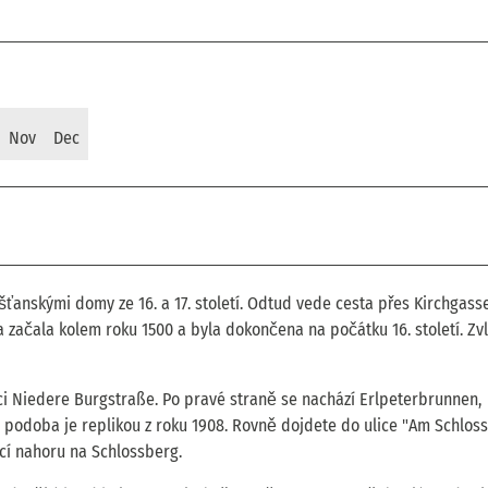
Nov
Dec
nskými domy ze 16. a 17. století. Odtud vede cesta přes Kirchgasse
a začala kolem roku 1500 a byla dokončena na počátku 16. století. Zv
ci Niedere Burgstraße. Po pravé straně se nachází Erlpeterbrunnen,
í podoba je replikou z roku 1908. Rovně dojdete do ulice "Am Schloss
cí nahoru na Schlossberg.