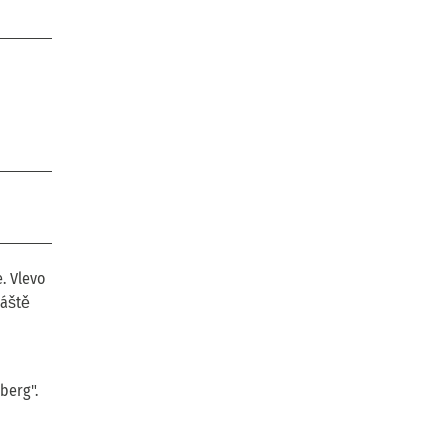
. Vlevo
láště
berg".