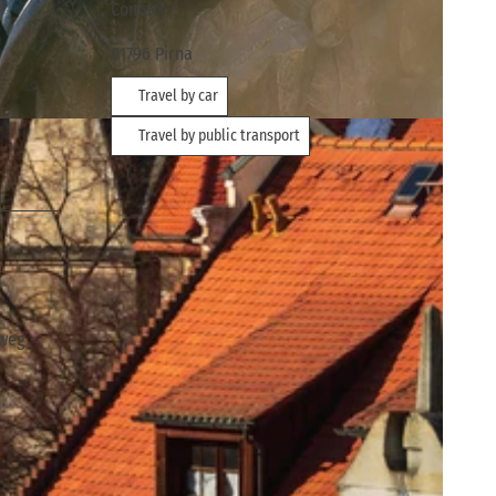
Contact
01796
Pirna
Travel by car
Travel by public transport
weg -