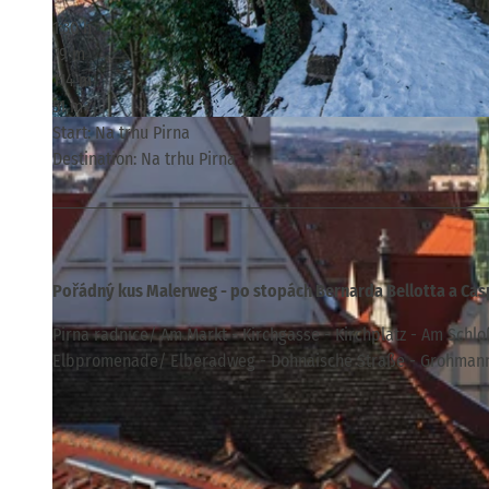
1:30 h
79 m
114 m
51 m
© Philipp Zieger, Tourismusverband Sächsische Schweiz
Start: Na trhu Pirna
Destination: Na trhu Pirna
Pořádný kus Malerweg - po stopách Bernarda Bellotta a Casp
Pirna radnice/ Am Markt - Kirchgasse - Kirchplatz - Am Schl
Elbpromenade/ Elberadweg - Dohnaische Straße - Grohmannst