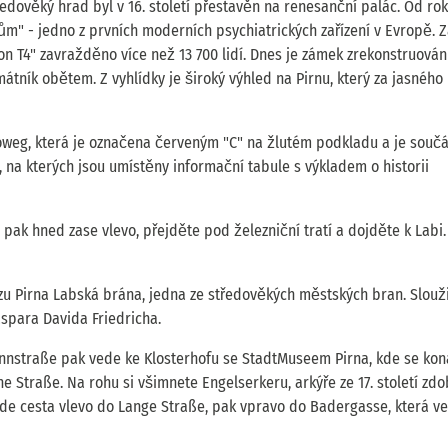
dověký hrad byl v 16. století přestavěn na renesanční palác. Od rok
ům" - jedno z prvních moderních psychiatrických zařízení v Evropě. 
n T4" zavražděno více než 13 700 lidí. Dnes je zámek zrekonstruován 
átník obětem. Z vyhlídky je široký výhled na Pirnu, který za jasného
oweg, která je označena červeným "C" na žlutém podkladu a je součás
 na kterých jsou umístěny informační tabule s výkladem o historii
 pak hned zase vlevo, přejděte pod železniční tratí a dojděte k Labi.
vozu Pirna Labská brána, jedna ze středověkých městských bran. Slouži
spara Davida Friedricha.
nstraße pak vede ke Klosterhofu se StadtMuseem Pirna, kde se kon
e Straße. Na rohu si všimnete Engelserkeru, arkýře ze 17. století zd
 vede cesta vlevo do Lange Straße, pak vpravo do Badergasse, která v