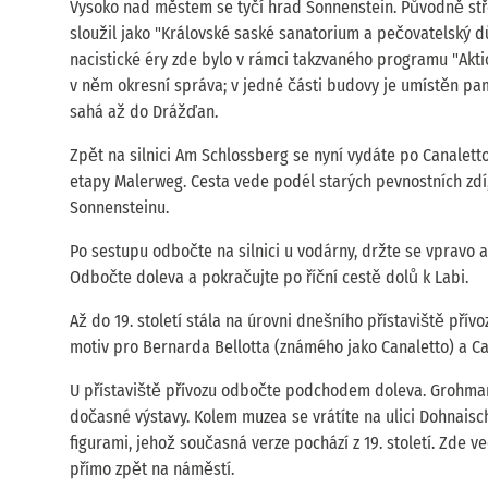
Vysoko nad městem se tyčí hrad Sonnenstein. Původně stře
sloužil jako "Královské saské sanatorium a pečovatelský d
nacistické éry zde bylo v rámci takzvaného programu "Aktio
v něm okresní správa; v jedné části budovy je umístěn pam
sahá až do Drážďan.
Zpět na silnici Am Schlossberg se nyní vydáte po Canalett
etapy Malerweg. Cesta vede podél starých pevnostních zdí,
Sonnensteinu.
Po sestupu odbočte na silnici u vodárny, držte se vpravo a
Odbočte doleva a pokračujte po říční cestě dolů k Labi.
Až do 19. století stála na úrovni dnešního přístaviště pří
motiv pro Bernarda Bellotta (známého jako Canaletto) a Ca
U přístaviště přívozu odbočte podchodem doleva. Grohman
dočasné výstavy. Kolem muzea se vrátíte na ulici Dohnaisch
figurami, jehož současná verze pochází z 19. století. Zde
přímo zpět na náměstí.