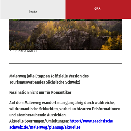
GPX
Route
44:15 h
115,66 km
© Philipp Zieger, Tourismusverband Sächsische
© Sebastian Thiel, Tourismusverband Sächsisc
3.524 m
3.563 m
Schweiz
he Schweiz
112 m
543 m
431 m
Start: Pirna-Liebethal
Ziel: Pirna Markt
© Jacqueline Voigt, Tourismusverband Sächsische Schweiz
Malerweg (alle Etappen /offizielle Version des
Tourismusverbandes Sächsische Schweiz)
Faszination nicht nur für Romantiker
Auf dem Malerweg wandert man ganzjährig durch waldreiche,
wildromantische Schluchten, vorbei an bizarren Felsformationen
und atemberaubende Aussichten.
Aktuelle Sperrungen/Umleitungen:
https://www.saechsische-
schweiz.de/malerweg/planung/aktuelles