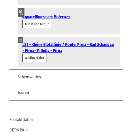
CC-
BY-
SA
Aquarellkurse am Malerweg
Kunst und Kultur
©
L31 - Kleine Elbtallinie / Route: Pirna - Bad Schandau
- Pirna - Pillnitz - Pirna
Ausflugsfahrt
Sehenswertes
Touren
Kontaktdaten
01796
Pirna