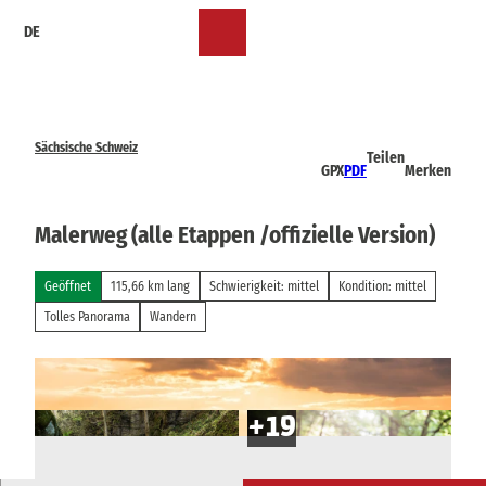
Z
DE
u
Merkzettel
Suche
Menü
m
I
n
h
a
Sächsische Schweiz
Teilen
l
GPX
PDF
Merken
t
Malerweg (alle Etappen /offizielle Version)
Geöffnet
115,66 km lang
Schwierigkeit: mittel
Kondition: mittel
Tolles Panorama
Wandern