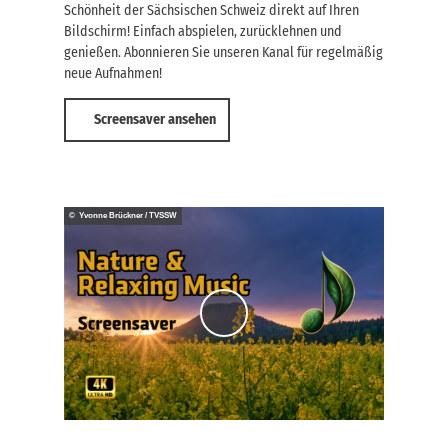
Schönheit der Sächsischen Schweiz direkt auf Ihren
Bildschirm! Einfach abspielen, zurücklehnen und
genießen. Abonnieren Sie unseren Kanal für regelmäßig
neue Aufnahmen!
Screensaver ansehen
© Yvonne Brückner / TVSSW
V
i
d
e
o
a