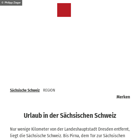
Z
© Philipp Zieger
u
DE
Merkzettel
Suche
Menü
m
I
n
h
a
l
t
Sächsische Schweiz
REGION
Merken
Urlaub in der Sächsischen Schweiz
Nur wenige Kilometer von der Landeshauptstadt Dresden entfernt,
liegt die Sächsische Schweiz. Bis Pirna, dem Tor zur Sächsischen