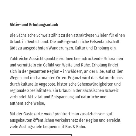
f
m
i
l
t
u
S
g
u
Aktiv- und Erholungsurlaub
s
c
z
h
Die Sächsische Schweiz zählt zu den attraktivsten Zielen für einen
i
f
Urlaub in Deutschland. Die außergewöhnliche Felsenlandschaft
u
e
lädt zu ausgedehnten Wanderungen, Kultur und Erholung ein.
n
l
k
e
Zahlreiche Aussichtspunkte eröffnen beeindruckende Panoramen
t
und vermitteln ein Gefühl von Weite und Ruhe. Erholung findet
i
sich in der gesamten Region – in Wäldern, an der Elbe, auf stillen
o
n
Wegen und in charmanten Orten. Ergänzt wird das Naturerlebnis
.
durch kulturelle Angebote, historische Sehenswürdigkeiten und
regionale Spezialitäten. Ein Urlaub in der Sächsischen Schweiz
verbindet Aktivität und Entspannung auf natürliche und
authentische Weise.
Mit der Gästekarte
mobil
profitiert man zusätzlich vom gut
ausgebauten öffentlichen Verkehrsnetz der Region und erreicht
viele Ausflugsziele bequem mit Bus & Bahn.