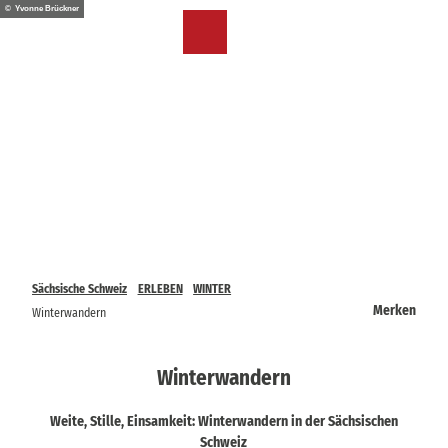
Z
© Yvonne Brückner
u
DE
Merkzettel
Suche
Menü
m
I
n
h
a
l
t
Sächsische Schweiz
ERLEBEN
WINTER
Merken
Winterwandern
Winterwandern
Weite, Stille, Einsamkeit: Winterwandern in der Sächsischen
Schweiz