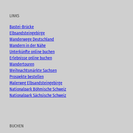
u
c
s
o
t
e
t
g
u
b
a
LINKS
b
o
g
e
o
r
Bastei-Brücke
k
a
Elbsandsteingebirge
m
Wanderwege Deutschland
Wandern in der Nähe
Unterkünfte online buchen
Erlebnisse online buchen
Wandertouren
Weihnachtsmärkte Sachsen
Prospekte bestellen
Malerweg Elbsandsteingebirge
Nationalpark Böhmische Schweiz
Nationalpark Sächsische Schweiz
BUCHEN