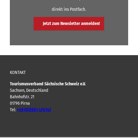
f
f
direkt ins Postfach.
f
f
n
n
Jetzt zum Newsletter anmelden!
e
e
n
n
KONTAKT
Tourismusverband Sächsische Schweiz e.V.
Sachsen, Deutschland
Bahnhofstr. 21
01796 Pirna
Tel:
+49 (0)3501 470147
Y
F
I
B
o
a
n
l