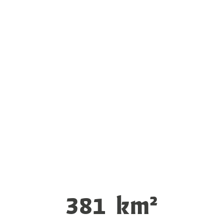
381
km²